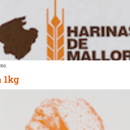
tió.
a 1kg