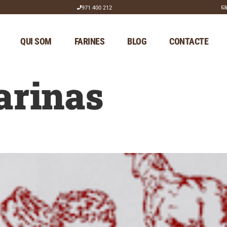
971 400 212
QUI SOM
FARINES
BLOG
CONTACTE
arinas