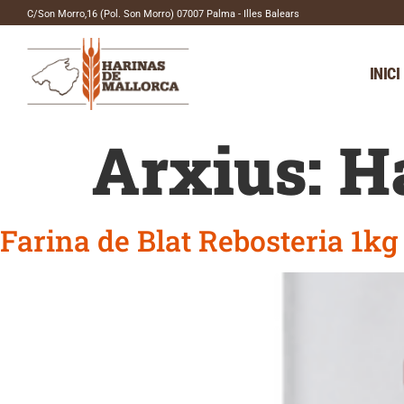
C/Son Morro,16 (Pol. Son Morro) 07007 Palma - Illes Balears
INICI
Arxius:
H
Farina de Blat Rebosteria 1kg