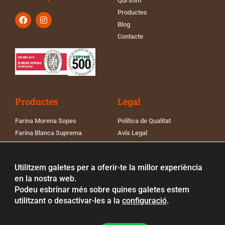
Qui som
Productes
Blog
Contacte
Productes
Legal
Farina Morena Sopes
Política de Qualitat
Farina Blanca Suprema
Avís Legal
Farina Blanca Pa
Política de Cookies
Farina de Panades
Política de Privacitat
Utilitzem galetes per a oferir-te la millor experiència
Farina de Blat Força
Registre sanitari Grupo
en la nostra web.
Fontanet
Podeu esbrinar més sobre quines galetes estem
utilitzant o desactivar-les a la
configuració
.