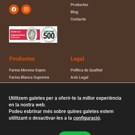
Productes
Blog
Contacte
Productes
Legal
Farina Morena Sopes
Política de Qualitat
Farina Blanca Suprema
Avís Legal
Farina Blanca Pa
Política de Cookies
Farina de Panades
Política de Privacitat
Utilitzem galetes per a oferir-te la millor experiència
Farina de Blat Força
Registre sanitari Grupo
en la nostra web.
Fontanet
Podeu esbrinar més sobre quines galetes estem
utilitzant o desactivar-les a la
configuració
.