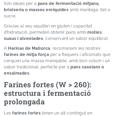
Són ideals per a
pans de fermentació mitjana,
brioixeria o masses enriquides
amb mantega, llet o
sucre.
Gràcies al seu equilibri en gluten i capacitat
d’hidratació, permeten obtenir pans amb
molles
suaus i alveolades
, conservant un sabor equilibrat.
A
Harinas de Mallorca
, recomanam les nostres
farines de mitja força
per a flequers i aficionats que
cerquen una massa manejable, amb bon volum i un
sabor tradicional, perfecte per a
pans casolans o
ensaïmades
.
Farines fortes (W > 260):
estructura i fermentació
prolongada
Les
farines fortes
tenen un alt contingut en