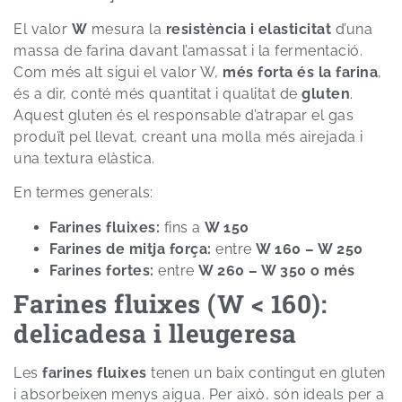
El valor
W
mesura la
resistència i elasticitat
d’una
massa de farina davant l’amassat i la fermentació.
Com més alt sigui el valor W,
més forta és la farina
,
és a dir, conté més quantitat i qualitat de
gluten
.
Aquest gluten és el responsable d’atrapar el gas
produït pel llevat, creant una molla més airejada i
una textura elàstica.
En termes generals:
Farines fluixes:
fins a
W 150
Farines de mitja força:
entre
W 160 – W 250
Farines fortes:
entre
W 260 – W 350 o més
Farines fluixes (W < 160):
delicadesa i lleugeresa
Les
farines fluixes
tenen un baix contingut en gluten
i absorbeixen menys aigua. Per això, són ideals per a