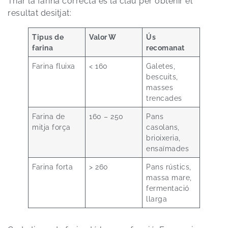
Triar la farina correcta és la clau per obtenir el
resultat desitjat:
Tipus de
Valor W
Ús
farina
recomanat
Farina fluixa
< 160
Galetes,
bescuits,
masses
trencades
Farina de
160 – 250
Pans
mitja força
casolans,
brioixeria,
ensaïmades
Farina forta
> 260
Pans rústics,
massa mare,
fermentació
llarga