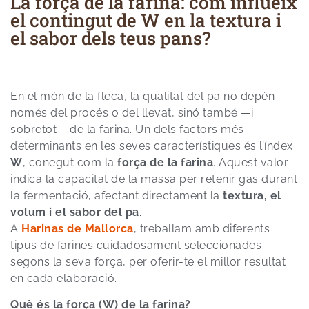
La força de la farina: com influeix
el contingut de W en la textura i
el sabor dels teus pans?
En el món de la fleca, la qualitat del pa no depèn
només del procés o del llevat, sinó també —i
sobretot— de la farina. Un dels factors més
determinants en les seves característiques és l’índex
W
, conegut com la
força de la farina
. Aquest valor
indica la capacitat de la massa per retenir gas durant
la fermentació, afectant directament la
textura, el
volum i el sabor del pa
.
A
Harinas de Mallorca
, treballam amb diferents
tipus de farines cuidadosament seleccionades
segons la seva força, per oferir-te el millor resultat
en cada elaboració.
Què és la força (W) de la farina?