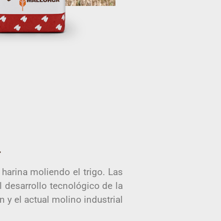
Nues
nues
MÁS INFORMA
a
harina moliendo el trigo. Las
 desarrollo tecnológico de la
 y el actual molino industrial