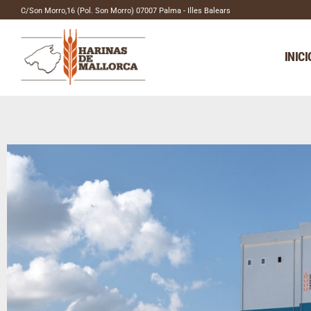
C/Son Morro,16 (Pol. Son Morro) 07007 Palma - Illes Balears
INICI