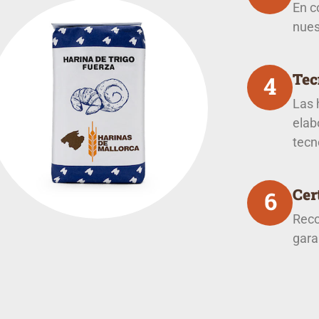
En c
nues
Tec
4
Las 
elab
tecn
Cer
6
Reco
gara