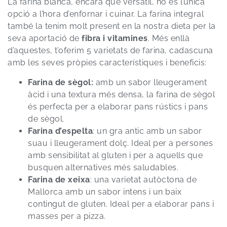
La farina blanca, encara que versàtil, no és l’única
opció a l’hora d’enfornar i cuinar. La farina integral
també la tenim molt present en la nostra dieta per la
seva aportació de
fibra i vitamines
. Més enllà
d’aquestes, t’oferim 5 varietats de farina, cadascuna
amb les seves pròpies característiques i beneficis:
Farina de sègol:
amb un sabor lleugerament
àcid i una textura més densa, la farina de sègol
és perfecta per a elaborar pans rústics i pans
de sègol.
Farina d’espelta
: un gra antic amb un sabor
suau i lleugerament dolç. Ideal per a persones
amb sensibilitat al gluten i per a aquells que
busquen alternatives més saludables.
Farina de xeixa
: una varietat autòctona de
Mallorca amb un sabor intens i un baix
contingut de gluten. Ideal per a elaborar pans i
masses per a pizza.