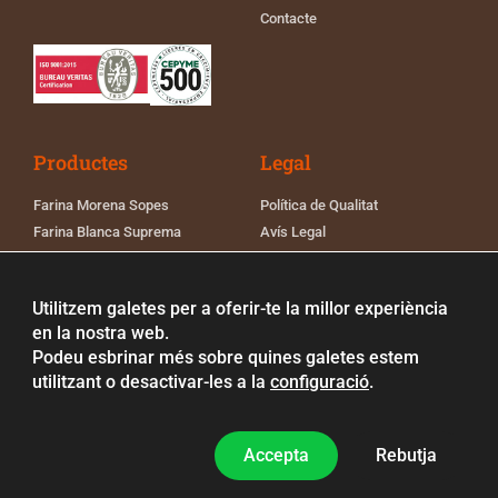
Contacte
Productes
Legal
Farina Morena Sopes
Política de Qualitat
Farina Blanca Suprema
Avís Legal
Farina Blanca Pa
Política de Cookies
Farina de Panades
Política de Privacitat
Utilitzem galetes per a oferir-te la millor experiència
Farina de Blat Força
Registre sanitari Grupo
en la nostra web.
Fontanet
Podeu esbrinar més sobre quines galetes estem
utilitzant o desactivar-les a la
configuració
.
Accepta
Rebutja
©2026 | Tots els drets reservats
Disseny web
Coent | Agència de branding